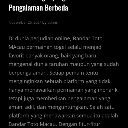
BIJAK
Pengalaman Berbeda
DI
SLOT88
November 25, 2024
by
admin
Di dunia perjudian online, Bandar Toto
MAcau permainan togel selalu menjadi
favorit banyak orang, baik yang baru
mengenal dunia taruhan maupun yang sudah
berpengalaman. Setiap pemain tentu
menginginkan sebuah platform yang tidak
hanya menawarkan permainan yang menarik,
tetapi juga memberikan pengalaman yang
aman, adil, dan menguntungkan. Salah satu
platform yang menawarkan semua itu adalah
Bandar Toto Macau. Dengan fitur-fitur