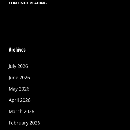
SLOT
CONTINUE READING…
GACOR
ONLINE
DENGAN
GRAFIK
DAN
SOUND
Archives
TERBAIK
July 2026
June 2026
May 2026
April 2026
March 2026
February 2026