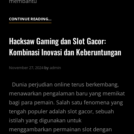
membantu
MENINGKATKAN
CONTINUE READING…
PELUANG
MENANG
Hacksaw Gaming dan Slot Gacor:
DENGAN
Kombinasi Inovasi dan Keberuntungan
FITUR
FREE
SPIN
November 27, 2024
by
admin
DI
SITUS
Dunia perjudian online terus berkembang,
SLOT
menawarkan pengalaman baru yang memikat
GACOR
bagi para pemain. Salah satu fenomena yang
tengah populer adalah slot gacor, sebuah
istilah yang digunakan untuk
menggambarkan permainan slot dengan