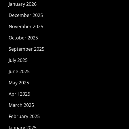
January 2026
December 2025
November 2025
October 2025
September 2025
July 2025
June 2025
May 2025
April 2025
March 2025
February 2025
January 2025