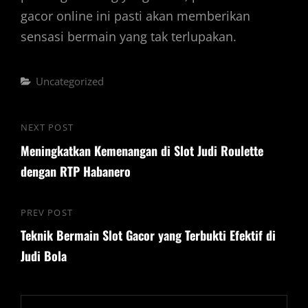
gacor online ini pasti akan memberikan
sensasi bermain yang tak terlupakan.
Categories
Uncategorized
Post
NEXT POST
Next
navigation
Meningkatkan Kemenangan di Slot Judi Roulette
Post
dengan RTP Habanero
PREV POST
Previous
Teknik Bermain Slot Gacor yang Terbukti Efektif di
Post
Judi Bola