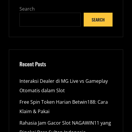
Search
SEARCH
Recent Posts
Interaksi Dealer di MG Live vs Gameplay
Otomatis dalam Slot
Free Spin Token Harian Betwin188: Cara
Klaim & Pakai
Rahasia Jam Gacor Slot NAGAWIN11 yang