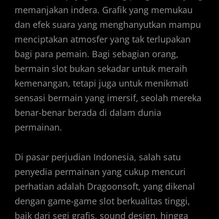
memanjakan indera. Grafik yang memukau
dan efek suara yang menghanyutkan mampu
menciptakan atmosfer yang tak terlupakan
bagi para pemain. Bagi sebagian orang,
bermain slot bukan sekadar untuk meraih
kemenangan, tetapi juga untuk menikmati
sensasi bermain yang imersif, seolah mereka
benar-benar berada di dalam dunia
permainan.
Di pasar perjudian Indonesia, salah satu
penyedia permainan yang cukup mencuri
perhatian adalah Dragoonsoft, yang dikenal
dengan game-game slot berkualitas tinggi,
baik dari segi grafis, sound design, hingga