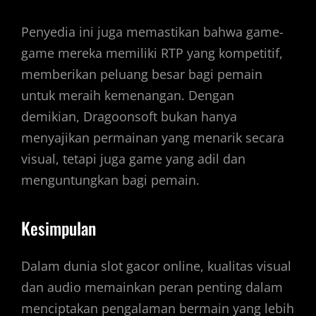
Penyedia ini juga memastikan bahwa game-
game mereka memiliki RTP yang kompetitif,
memberikan peluang besar bagi pemain
untuk meraih kemenangan. Dengan
demikian, Dragoonsoft bukan hanya
menyajikan permainan yang menarik secara
visual, tetapi juga game yang adil dan
menguntungkan bagi pemain.
Kesimpulan
Dalam dunia slot gacor online, kualitas visual
dan audio memainkan peran penting dalam
menciptakan pengalaman bermain yang lebih