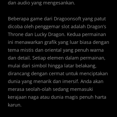
dan audio yang mengesankan.
Beberapa game dari Dragoonsoft yang patut
dicoba oleh penggemar slot adalah Dragon’s
Throne dan Lucky Dragon. Kedua permainan
ini menawarkan grafik yang luar biasa dengan
tema mistis dan oriental yang penuh warna
dan detail. Setiap elemen dalam permainan,
mulai dari simbol hingga latar belakang,
dirancang dengan cermat untuk menciptakan
dunia yang menarik dan imersif. Anda akan
merasa seolah-olah sedang memasuki
kerajaan naga atau dunia magis penuh harta
karun.