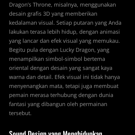
Dragon’s Throne, misalnya, menggunakan
desain grafis 3D yang memberikan
kedalaman visual. Setiap putaran yang Anda
lakukan terasa lebih hidup, dengan animasi
yang lancar dan efek visual yang memukau.
Begitu pula dengan Lucky Dragon, yang
menampilkan simbol-simbol bertema
oriental dengan desain yang sangat kaya
warna dan detail. Efek visual ini tidak hanya
menyenangkan mata, tetapi juga membuat
pemain merasa terhubung dengan dunia
fantasi yang dibangun oleh permainan
tersebut.
Sound Design yang Menghidupkan