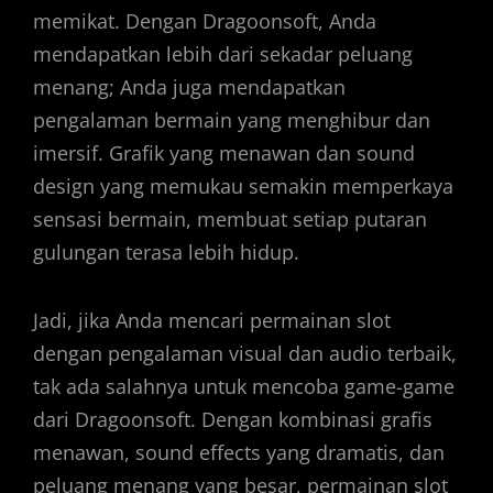
memikat. Dengan Dragoonsoft, Anda
mendapatkan lebih dari sekadar peluang
menang; Anda juga mendapatkan
pengalaman bermain yang menghibur dan
imersif. Grafik yang menawan dan sound
design yang memukau semakin memperkaya
sensasi bermain, membuat setiap putaran
gulungan terasa lebih hidup.
Jadi, jika Anda mencari permainan slot
dengan pengalaman visual dan audio terbaik,
tak ada salahnya untuk mencoba game-game
dari Dragoonsoft. Dengan kombinasi grafis
menawan, sound effects yang dramatis, dan
peluang menang yang besar, permainan slot