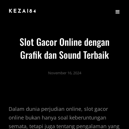
KEZAI84
Slot Gacor Online dengan
Grafik dan Sound Terbaik
November 16, 2024
Dalam dunia perjudian online, slot gacor
online bukan hanya soal keberuntungan
semata, tetapi juga tentang pengalaman yang