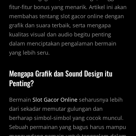
fitur-fitur bonus yang menarik. Artikel ini akan
membahas tentang slot gacor online dengan
grafik dan suara terbaik, serta mengapa
kualitas visual dan audio begitu penting
dalam menciptakan pengalaman bermain
yang lebih seru.
Mengapa Grafik dan Sound Design itu
Penting?
Bermain
Slot Gacor Online
seharusnya lebih
dari sekadar memutar gulungan dan
berharap simbol-simbol yang cocok muncul.
Sebuah permainan yang bagus harus mampu
mengundang pemain untuk tenggelam dalam