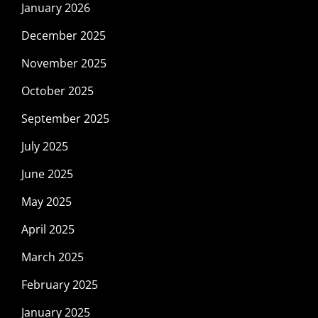
January 2026
December 2025
November 2025
October 2025
September 2025
July 2025
June 2025
May 2025
April 2025
March 2025
February 2025
January 2025