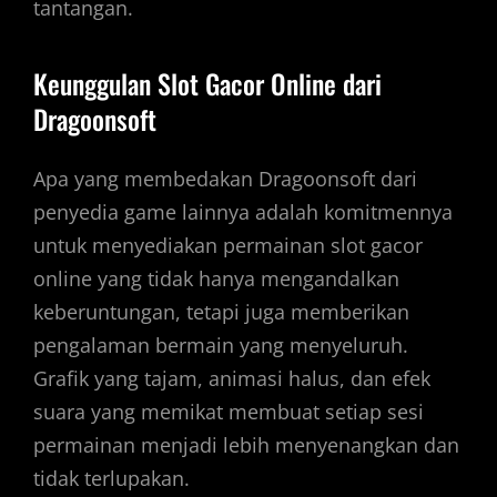
tantangan.
Keunggulan Slot Gacor Online dari
Dragoonsoft
Apa yang membedakan Dragoonsoft dari
penyedia game lainnya adalah komitmennya
untuk menyediakan permainan slot gacor
online yang tidak hanya mengandalkan
keberuntungan, tetapi juga memberikan
pengalaman bermain yang menyeluruh.
Grafik yang tajam, animasi halus, dan efek
suara yang memikat membuat setiap sesi
permainan menjadi lebih menyenangkan dan
tidak terlupakan.