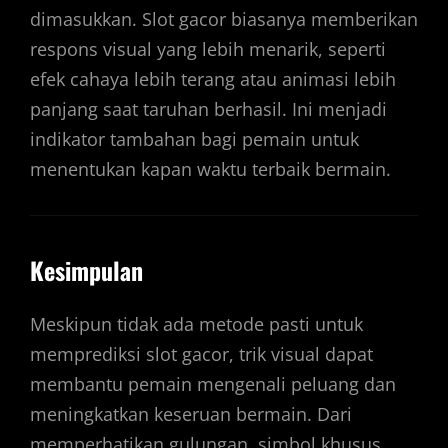
dimasukkan. Slot gacor biasanya memberikan
respons visual yang lebih menarik, seperti
efek cahaya lebih terang atau animasi lebih
panjang saat taruhan berhasil. Ini menjadi
indikator tambahan bagi pemain untuk
menentukan kapan waktu terbaik bermain.
Kesimpulan
Meskipun tidak ada metode pasti untuk
memprediksi slot gacor, trik visual dapat
membantu pemain mengenali peluang dan
meningkatkan keseruan bermain. Dari
memperhatikan gulungan, simbol khusus,