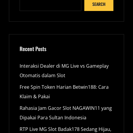
SEARCH
Recent Posts
Interaksi Dealer di MG Live vs Gameplay
Otomatis dalam Slot
Free Spin Token Harian Betwin188: Cara
Klaim & Pakai
Rahasia Jam Gacor Slot NAGAWIN11 yang
Dipakai Para Sultan Indonesia
RTP Live MG Slot Badak178 Sedang Hijau,