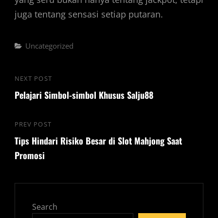
juga tentang sensasi setiap putaran.
Categories
Uncategorized
Post
NEXT POST
Next
navigation
Pelajari Simbol-simbol Khusus Salju88
Post
PREV POST
Previous
Tips Hindari Risiko Besar di Slot Mahjong Saat
Post
Promosi
Search