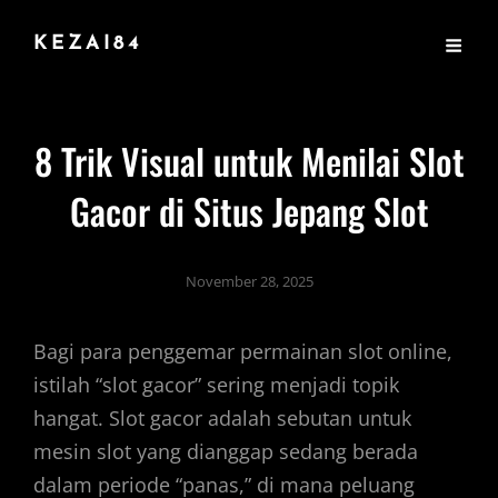
KEZAI84
8 Trik Visual untuk Menilai Slot
Gacor di Situs Jepang Slot
November 28, 2025
Bagi para penggemar permainan slot online,
istilah “slot gacor” sering menjadi topik
hangat. Slot gacor adalah sebutan untuk
mesin slot yang dianggap sedang berada
dalam periode “panas,” di mana peluang