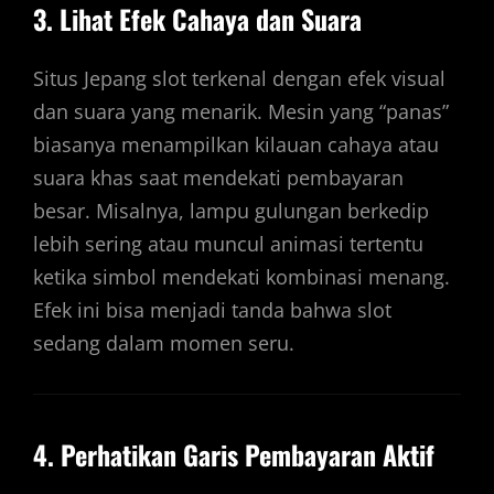
3. Lihat Efek Cahaya dan Suara
Situs Jepang slot terkenal dengan efek visual
dan suara yang menarik. Mesin yang “panas”
biasanya menampilkan kilauan cahaya atau
suara khas saat mendekati pembayaran
besar. Misalnya, lampu gulungan berkedip
lebih sering atau muncul animasi tertentu
ketika simbol mendekati kombinasi menang.
Efek ini bisa menjadi tanda bahwa slot
sedang dalam momen seru.
4. Perhatikan Garis Pembayaran Aktif