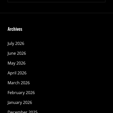
Archives
July 2026
June 2026
May 2026
April 2026
March 2026
February 2026
January 2026
December 2025