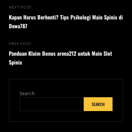
Post
NEXT POST
Next
navigation
Kapan Harus Berhenti? Tips Psikologi Main Spinix di
Post
Dewa787
PREV POST
Previous
Panduan Klaim Bonus arena212 untuk Main Slot
Post
Spinix
Search
SEARCH