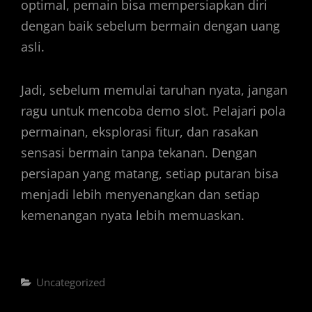
optimal, pemain bisa mempersiapkan diri
dengan baik sebelum bermain dengan uang
asli.
Jadi, sebelum memulai taruhan nyata, jangan
ragu untuk mencoba demo slot. Pelajari pola
permainan, eksplorasi fitur, dan rasakan
sensasi bermain tanpa tekanan. Dengan
persiapan yang matang, setiap putaran bisa
menjadi lebih menyenangkan dan setiap
kemenangan nyata lebih memuaskan.
Categories
Uncategorized