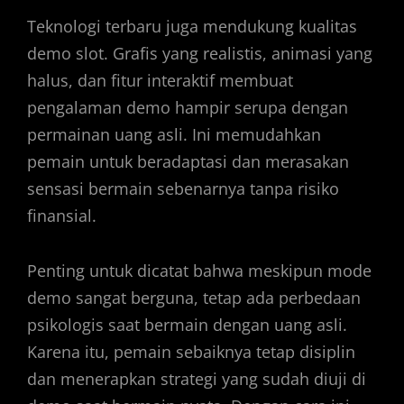
Teknologi terbaru juga mendukung kualitas
demo slot. Grafis yang realistis, animasi yang
halus, dan fitur interaktif membuat
pengalaman demo hampir serupa dengan
permainan uang asli. Ini memudahkan
pemain untuk beradaptasi dan merasakan
sensasi bermain sebenarnya tanpa risiko
finansial.
Penting untuk dicatat bahwa meskipun mode
demo sangat berguna, tetap ada perbedaan
psikologis saat bermain dengan uang asli.
Karena itu, pemain sebaiknya tetap disiplin
dan menerapkan strategi yang sudah diuji di