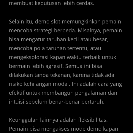
membuat keputusan lebih cerdas.
Selain itu, demo slot memungkinkan pemain
mencoba strategi berbeda. Misalnya, pemain
bisa mengatur taruhan kecil atau besar,
mencoba pola taruhan tertentu, atau
mengeksplorasi kapan waktu terbaik untuk
bermain lebih agresif. Semua ini bisa
dilakukan tanpa tekanan, karena tidak ada
risiko kehilangan modal. Ini adalah cara yang
efektif untuk membangun pengalaman dan
intuisi sebelum benar-benar bertaruh.
Keunggulan lainnya adalah fleksibilitas.
Pemain bisa mengakses mode demo kapan