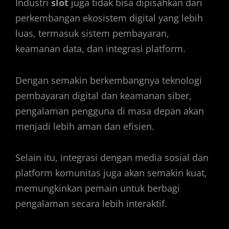
Industri
slot
juga tidak bisa dipisahkan dari
perkembangan ekosistem digital yang lebih
luas, termasuk sistem pembayaran,
keamanan data, dan integrasi platform.
Dengan semakin berkembangnya teknologi
pembayaran digital dan keamanan siber,
pengalaman pengguna di masa depan akan
menjadi lebih aman dan efisien.
Selain itu, integrasi dengan media sosial dan
platform komunitas juga akan semakin kuat,
memungkinkan pemain untuk berbagi
pengalaman secara lebih interaktif.