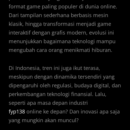
format game paling populer di dunia online.
Dari tampilan sederhana berbasis mesin
klasik, hingga transformasi menjadi game
interaktif dengan grafis modern, evolusi ini
menunjukkan bagaimana teknologi mampu
mengubah cara orang menikmati hiburan.
Di Indonesia, tren ini juga ikut terasa,
meskipun dengan dinamika tersendiri yang
dipengaruhi oleh regulasi, budaya digital, dan
perkembangan teknologi finansial. Lalu,
seperti apa masa depan industri
fyp138
online ke depan? Dan inovasi apa saja
yang mungkin akan muncul?