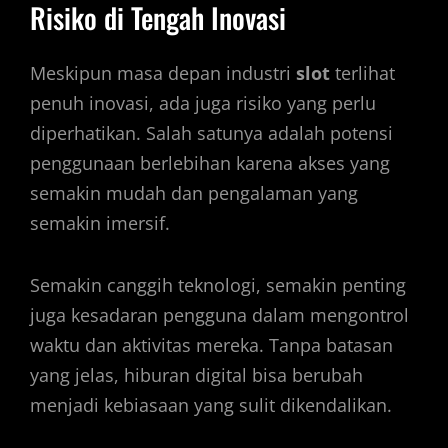
Risiko di Tengah Inovasi
Meskipun masa depan industri
slot
terlihat
penuh inovasi, ada juga risiko yang perlu
diperhatikan. Salah satunya adalah potensi
penggunaan berlebihan karena akses yang
semakin mudah dan pengalaman yang
semakin imersif.
Semakin canggih teknologi, semakin penting
juga kesadaran pengguna dalam mengontrol
waktu dan aktivitas mereka. Tanpa batasan
yang jelas, hiburan digital bisa berubah
menjadi kebiasaan yang sulit dikendalikan.