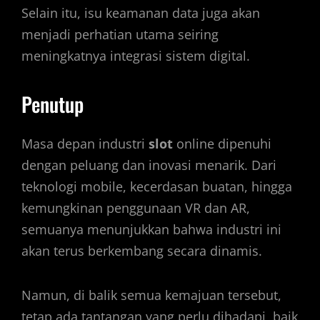
Selain itu, isu keamanan data juga akan
menjadi perhatian utama seiring
meningkatnya integrasi sistem digital.
Penutup
Masa depan industri
slot
online dipenuhi
dengan peluang dan inovasi menarik. Dari
teknologi mobile, kecerdasan buatan, hingga
kemungkinan penggunaan VR dan AR,
semuanya menunjukkan bahwa industri ini
akan terus berkembang secara dinamis.
Namun, di balik semua kemajuan tersebut,
tetap ada tantangan yang perlu dihadapi, baik