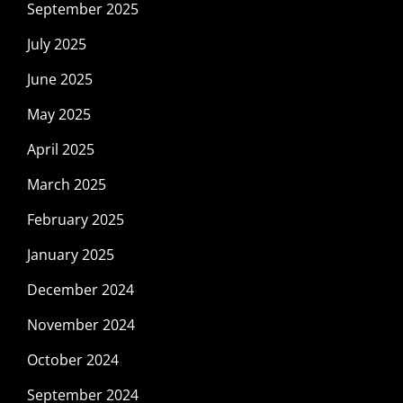
September 2025
July 2025
June 2025
May 2025
April 2025
March 2025
February 2025
January 2025
December 2024
November 2024
October 2024
September 2024