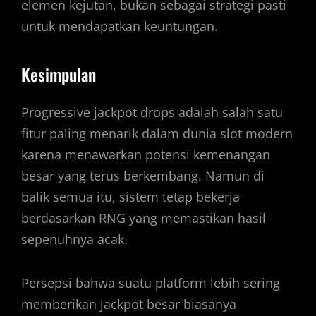
elemen kejutan, bukan sebagai strategi pasti
untuk mendapatkan keuntungan.
Kesimpulan
Progressive jackpot drops adalah salah satu
fitur paling menarik dalam dunia slot modern
karena menawarkan potensi kemenangan
besar yang terus berkembang. Namun di
balik semua itu, sistem tetap bekerja
berdasarkan RNG yang memastikan hasil
sepenuhnya acak.
Persepsi bahwa suatu platform lebih sering
memberikan jackpot besar biasanya