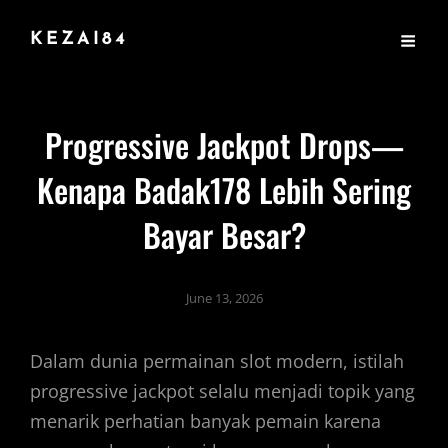
KEZAI84
Progressive Jackpot Drops—
Kenapa Badak178 Lebih Sering
Bayar Besar?
June 13, 2026
Dalam dunia permainan slot modern, istilah
progressive jackpot selalu menjadi topik yang
menarik perhatian banyak pemain karena