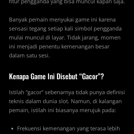
fitur pengganda yang bisa muncul kapan saja.
Banyak pemain menyukai game ini karena
sensasi tegang setiap kali simbol pengganda
mulai muncul di layar. Tidak jarang, momen
ini menjadi penentu kemenangan besar
dalam satu sesi.
Kenapa Game Ini Disebut “Gacor”?
Istilah “gacor” sebenarnya tidak punya definisi
teknis dalam dunia slot. Namun, di kalangan
pemain, istilah ini biasanya merujuk pada:
Frekuensi kemenangan yang terasa lebih