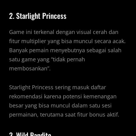
2. Starlight Princess
Game ini terkenal dengan visual cerah dan
fitur multiplier yang bisa muncul secara acak.
Banyak pemain menyebutnya sebagai salah
satu game yang “tidak pernah
membosankan”.
Starlight Princess sering masuk daftar
rekomendasi karena potensi kemenangan
besar yang bisa muncul dalam satu sesi
permainan, terutama saat fitur bonus aktif.
3. Wild Bandito