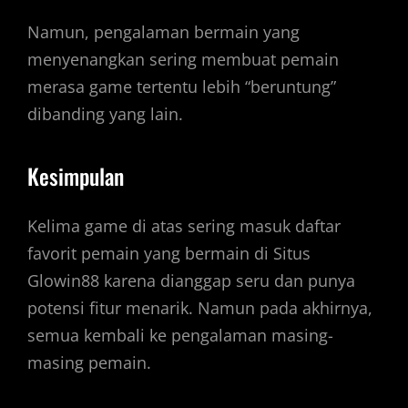
Namun, pengalaman bermain yang
menyenangkan sering membuat pemain
merasa game tertentu lebih “beruntung”
dibanding yang lain.
Kesimpulan
Kelima game di atas sering masuk daftar
favorit pemain yang bermain di Situs
Glowin88 karena dianggap seru dan punya
potensi fitur menarik. Namun pada akhirnya,
semua kembali ke pengalaman masing-
masing pemain.