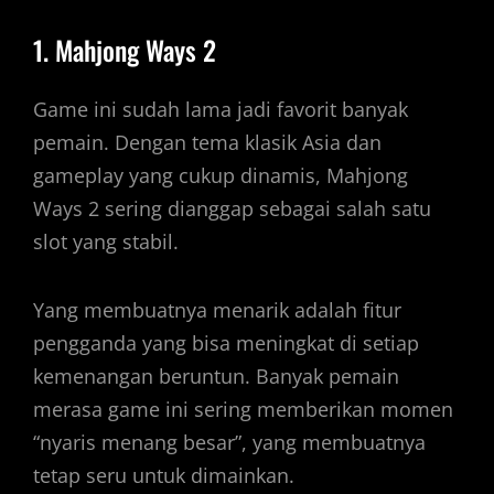
1. Mahjong Ways 2
Game ini sudah lama jadi favorit banyak
pemain. Dengan tema klasik Asia dan
gameplay yang cukup dinamis, Mahjong
Ways 2 sering dianggap sebagai salah satu
slot yang stabil.
Yang membuatnya menarik adalah fitur
pengganda yang bisa meningkat di setiap
kemenangan beruntun. Banyak pemain
merasa game ini sering memberikan momen
“nyaris menang besar”, yang membuatnya
tetap seru untuk dimainkan.