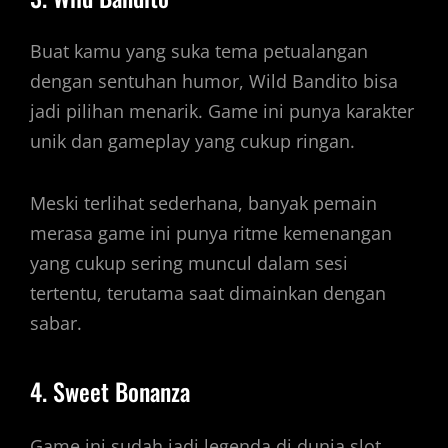
Buat kamu yang suka tema petualangan
dengan sentuhan humor, Wild Bandito bisa
jadi pilihan menarik. Game ini punya karakter
unik dan gameplay yang cukup ringan.
Meski terlihat sederhana, banyak pemain
merasa game ini punya ritme kemenangan
yang cukup sering muncul dalam sesi
tertentu, terutama saat dimainkan dengan
sabar.
4. Sweet Bonanza
Game ini sudah jadi legenda di dunia slot