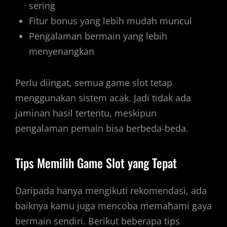
sering
Fitur bonus yang lebih mudah muncul
Pengalaman bermain yang lebih
menyenangkan
Perlu diingat, semua game slot tetap
menggunakan sistem acak. Jadi tidak ada
jaminan hasil tertentu, meskipun
pengalaman pemain bisa berbeda-beda.
Tips Memilih Game Slot yang Tepat
Daripada hanya mengikuti rekomendasi, ada
baiknya kamu juga mencoba memahami gaya
bermain sendiri. Berikut beberapa tips