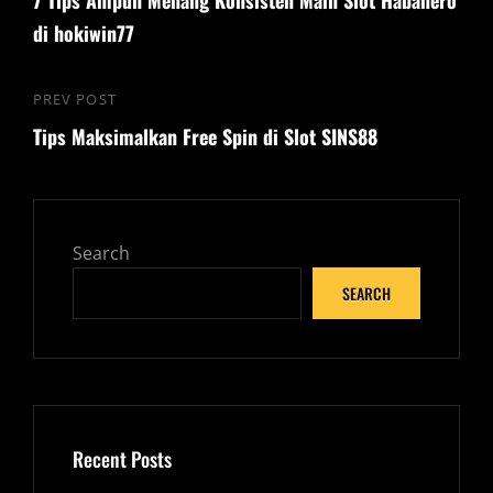
navigation
7 Tips Ampuh Menang Konsisten Main Slot Habanero
Post
di hokiwin77
PREV POST
Previous
Tips Maksimalkan Free Spin di Slot SINS88
Post
Search
SEARCH
Recent Posts