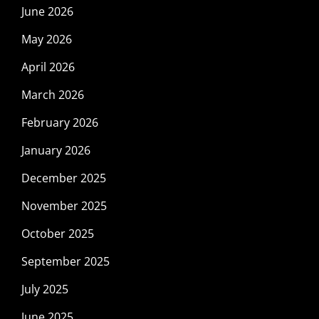
June 2026
May 2026
April 2026
March 2026
February 2026
January 2026
December 2025
November 2025
October 2025
September 2025
July 2025
June 2025