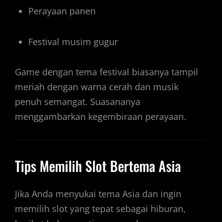
Perayaan panen
Festival musim gugur
Game dengan tema festival biasanya tampil
meriah dengan warna cerah dan musik
penuh semangat. Suasananya
menggambarkan kegembiraan perayaan.
Tips Memilih Slot Bertema Asia
Jika Anda menyukai tema Asia dan ingin
memilih slot yang tepat sebagai hiburan,