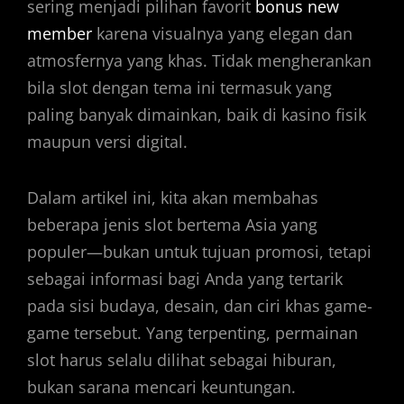
sering menjadi pilihan favorit
bonus new
member
karena visualnya yang elegan dan
atmosfernya yang khas. Tidak mengherankan
bila slot dengan tema ini termasuk yang
paling banyak dimainkan, baik di kasino fisik
maupun versi digital.
Dalam artikel ini, kita akan membahas
beberapa jenis slot bertema Asia yang
populer—bukan untuk tujuan promosi, tetapi
sebagai informasi bagi Anda yang tertarik
pada sisi budaya, desain, dan ciri khas game-
game tersebut. Yang terpenting, permainan
slot harus selalu dilihat sebagai hiburan,
bukan sarana mencari keuntungan.