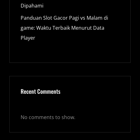
Dipahami
Panduan Slot Gacor Pagi vs Malam di
game: Waktu Terbaik Menurut Data
Player
Recent Comments
No comments to show.