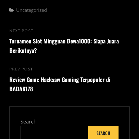
Categories
Uncategorized
Post
NEXT POST
Next
navigation
Turnamen Slot Mingguan Dewa1000: Siapa Juara
Post
Berikutnya?
PREV POST
Previous
Review Game Hacksaw Gaming Terpopuler di
Post
BADAK178
Search
SEARCH