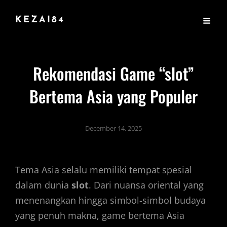
KEZAI84
Rekomendasi Game “slot”
Bertema Asia yang Populer
December 14, 2025
Tema Asia selalu memiliki tempat spesial
dalam dunia
slot
. Dari nuansa oriental yang
menenangkan hingga simbol-simbol budaya
yang penuh makna, game bertema Asia