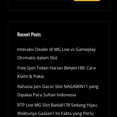
Recent Posts
Interaksi Dealer di MG Live vs Gameplay
Otomatis dalam Slot
Free Spin Token Harian Betwin188: Cara
Klaim & Pakai
Rahasia Jam Gacor Slot NAGAWIN11 yang
Dipakai Para Sultan Indonesia
RTP Live MG Slot Badak178 Sedang Hijau,
Waktunya Gaskan? Ini Fakta yang Perlu