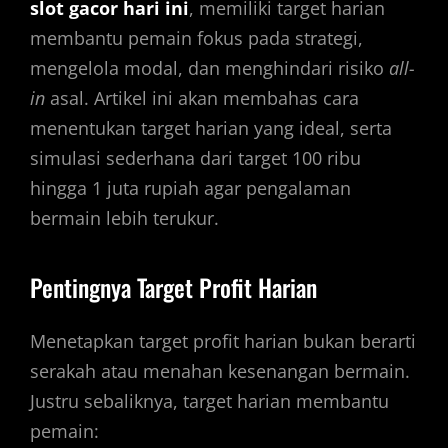
slot gacor hari ini
, memiliki target harian
membantu pemain fokus pada strategi,
mengelola modal, dan menghindari risiko
all-
in
asal. Artikel ini akan membahas cara
menentukan target harian yang ideal, serta
simulasi sederhana dari target 100 ribu
hingga 1 juta rupiah agar pengalaman
bermain lebih terukur.
Pentingnya Target Profit Harian
Menetapkan target profit harian bukan berarti
serakah atau menahan kesenangan bermain.
Justru sebaliknya, target harian membantu
pemain: