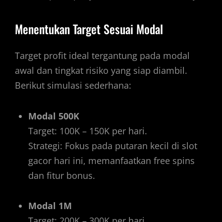
Menentukan Target Sesuai Modal
Target profit ideal tergantung pada modal
awal dan tingkat risiko yang siap diambil.
Berikut simulasi sederhana:
Modal 500K
Target: 100K – 150K per hari.
Strategi: Fokus pada putaran kecil di slot
gacor hari ini, memanfaatkan free spins
dan fitur bonus.
Modal 1M
Target: 200K – 300K per hari.