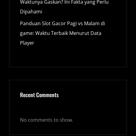
Waktunya Gaskan? Ini Fakta yang Perlu
Dipahami
Panduan Slot Gacor Pagi vs Malam di
game: Waktu Terbaik Menurut Data
Player
Recent Comments
No comments to show.