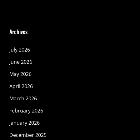
Archives
July 2026
June 2026
May 2026
April 2026
March 2026
February 2026
January 2026
December 2025