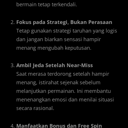
bermain tetap terkendali.
Fokus pada Strategi, Bukan Perasaan
Tetap gunakan strategi taruhan yang logis
dan jangan biarkan sensasi hampir
menang mengubah keputusan.
Ambil Jeda Setelah Near-Miss
Saat merasa terdorong setelah hampir
menang, istirahat sejenak sebelum
melanjutkan permainan. Ini membantu
menenangkan emosi dan menilai situasi
secara rasional.
Manfaatkan Bonus dan Free Spin