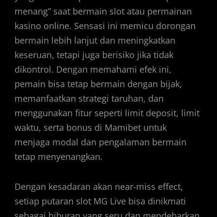
menang” saat bermain slot atau permainan
kasino online. Sensasi ini memicu dorongan
bermain lebih lanjut dan meningkatkan
keseruan, tetapi juga berisiko jika tidak
dikontrol. Dengan memahami efek ini,
pemain bisa tetap bermain dengan bijak,
memanfaatkan strategi taruhan, dan
menggunakan fitur seperti limit deposit, limit
waktu, serta bonus di Mamibet untuk
menjaga modal dan pengalaman bermain
tetap menyenangkan.
Dengan kesadaran akan near-miss effect,
setiap putaran slot MG Live bisa dinikmati
sebagai hiburan yang seru dan mendebarkan,