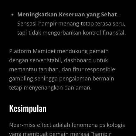
Meningkatkan Keseruan yang Sehat
–
Sensasi hampir menang tetap terasa seru,
tapi tidak mengorbankan kontrol finansial.
Platform Mamibet mendukung pemain
dengan server stabil, dashboard untuk
memantau taruhan, dan fitur responsible
gambling sehingga pengalaman bermain
tetap menyenangkan dan aman.
Kesimpulan
Near-miss effect adalah fenomena psikologis
yang membuat pemain merasa “hampir