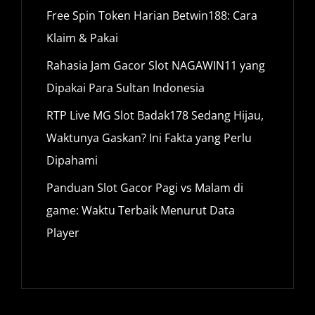
Free Spin Token Harian Betwin188: Cara
Klaim & Pakai
Rahasia Jam Gacor Slot NAGAWIN11 yang
Dipakai Para Sultan Indonesia
RTP Live MG Slot Badak178 Sedang Hijau,
Waktunya Gaskan? Ini Fakta yang Perlu
Dipahami
Panduan Slot Gacor Pagi vs Malam di
game: Waktu Terbaik Menurut Data
Player