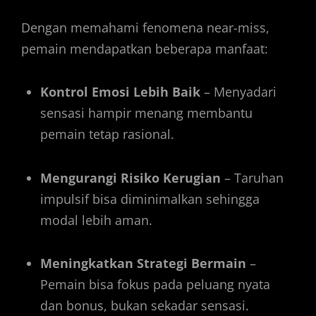
Dengan memahami fenomena near-miss,
pemain mendapatkan beberapa manfaat:
Kontrol Emosi Lebih Baik
– Menyadari
sensasi hampir menang membantu
pemain tetap rasional.
Mengurangi Risiko Kerugian
– Taruhan
impulsif bisa diminimalkan sehingga
modal lebih aman.
Meningkatkan Strategi Bermain
–
Pemain bisa fokus pada peluang nyata
dan bonus, bukan sekadar sensasi.