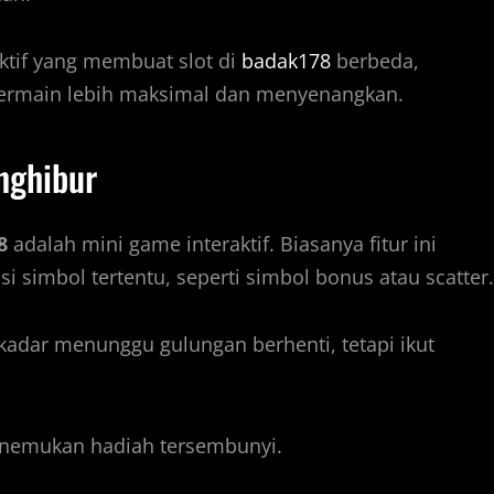
aktif yang membuat slot di
badak178
berbeda,
bermain lebih maksimal dan menyenangkan.
nghibur
8
adalah mini game interaktif. Biasanya fitur ini
simbol tertentu, seperti simbol bonus atau scatter.
kadar menunggu gulungan berhenti, tetapi ikut
menemukan hadiah tersembunyi.