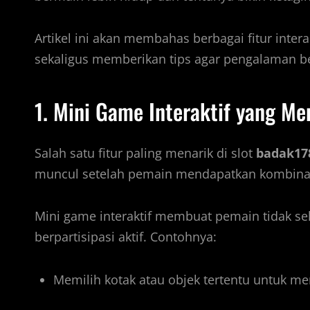
Artikel ini akan membahas berbagai fitur inter
sekaligus memberikan tips agar pengalaman 
1. Mini Game Interaktif yang Me
Salah satu fitur paling menarik di slot
badak17
muncul setelah pemain mendapatkan kombinasi 
Mini game interaktif membuat pemain tidak se
berpartisipasi aktif. Contohnya:
Memilih kotak atau objek tertentu untuk 