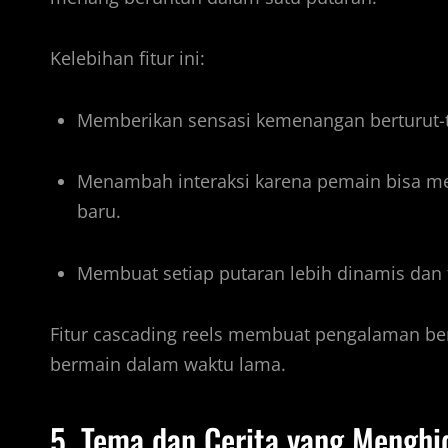
Kelebihan fitur ini:
Memberikan sensasi kemenangan berturut-
Menambah interaksi karena pemain bisa me
baru.
Membuat setiap putaran lebih dinamis dan
Fitur cascading reels membuat pengalaman ber
bermain dalam waktu lama.
5. Tema dan Cerita yang Mengh