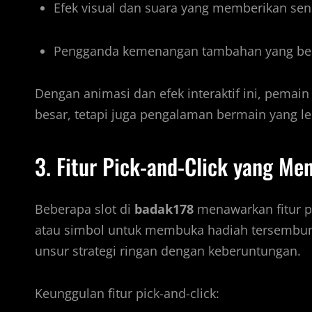
Efek visual dan suara yang memberikan sen
Pengganda kemenangan tambahan yang berta
Dengan animasi dan efek interaktif ini, pema
besar, tetapi juga pengalaman bermain yang l
3. Fitur Pick-and-Click yang Me
Beberapa slot di
badak178
menawarkan fitur p
atau simbol untuk membuka hadiah tersembuny
unsur strategi ringan dengan keberuntungan.
Keunggulan fitur pick-and-click: