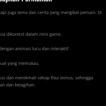
tapi juga tema dan cerita yang mengikat pemain. Di
isa dikontrol dalam mini game.
engan animasi lucu dan interaktif.
isual yang memukau.
s dan menikmati setiap fitur bonus, sehingga
an dan ketagihan.