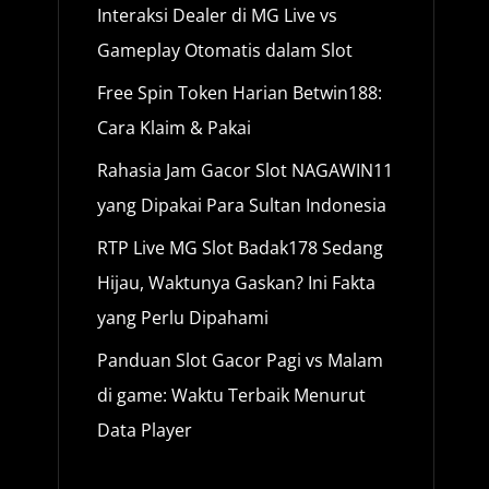
Interaksi Dealer di MG Live vs
Gameplay Otomatis dalam Slot
Free Spin Token Harian Betwin188:
Cara Klaim & Pakai
Rahasia Jam Gacor Slot NAGAWIN11
yang Dipakai Para Sultan Indonesia
RTP Live MG Slot Badak178 Sedang
Hijau, Waktunya Gaskan? Ini Fakta
yang Perlu Dipahami
Panduan Slot Gacor Pagi vs Malam
di game: Waktu Terbaik Menurut
Data Player