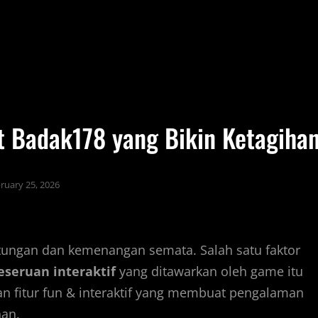
lot Badak178 yang Bikin Ketagiha
ruary 25, 2026
tungan dan kemenangan semata. Salah satu faktor
eseruan interaktif
yang ditawarkan oleh game itu
gan fitur fun & interaktif yang membuat pengalaman
han.